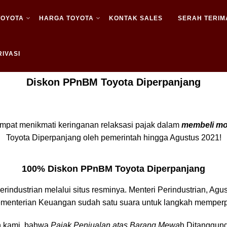
TOYOTA
HARGA TOYOTA
KONTAK SALES
SERAH TERIM
IVASI
Diskon PPnBM Toyota Diperpanjang
empat menikmati keringanan relaksasi pajak dalam
membeli mo
Toyota Diperpanjang oleh pemerintah hingga Agustus 2021!
100% Diskon PPnBM Toyota Diperpanjang
rindustrian melalui situs resminya. Menteri Perindustrian, A
enterian Keuangan sudah satu suara untuk langkah memperpan
n kami, bahwa
Pajak Penjualan atas Barang Mewa
h Ditanggung