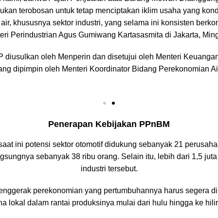
kan terobosan untuk tetap menciptakan iklim usaha yang kondus
r, khususnya sektor industri, yang selama ini konsisten berkon
eri Perindustrian Agus Gumiwang Kartasasmita di Jakarta, Ming
diusulkan oleh Menperin dan disetujui oleh Menteri Keuangan 
g dipimpin oleh Menteri Koordinator Bidang Perekonomian Air
Penerapan Kebijakan PPnBM
aat ini potensi sektor otomotif didukung sebanyak 21 perusaha
sungnya sebanyak 38 ribu orang. Selain itu, lebih dari 1,5 juta 
industri tersebut.
tu penggerak perekonomian yang pertumbuhannya harus segera dip
a lokal dalam rantai produksinya mulai dari hulu hingga ke hilir