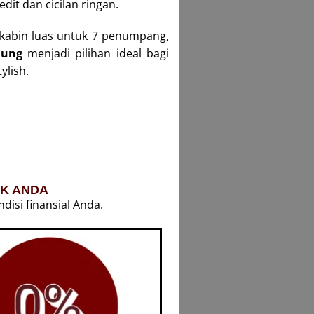
it dan cicilan ringan.
 kabin luas untuk 7 penumpang,
dung
menjadi pilihan ideal bagi
ylish.
UK ANDA
isi finansial Anda.