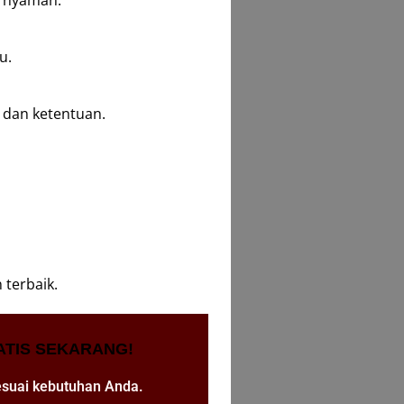
n nyaman.
u.
dan ketentuan.
terbaik.
ATIS SEKARANG!
esuai kebutuhan Anda.