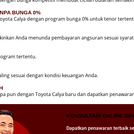
engan bunga kompetitif membuat cicilan bulanan semaki
ANPA BUNGA 0%
oyota Calya dengan program bunga 0% untuk tenor tertent
kinkan Anda menunda pembayaran angsuran sesuai syarat 
rogram tertentu.
aling sesuai dengan kondisi keuangan Anda.
H
pa pun dengan Toyota Calya baru dan dapatkan penawaran 
KONSULTASI ONLINE GR
Dapatkan penawaran terbaik s